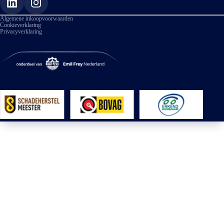
Algemene inkoopvoorwaarden
Cookieverklaring
Privacyverklaring