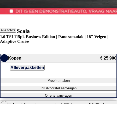
Škoda Scala
Alle foto's
1.0 TSI 115pk Business Edition | Panoramadak | 18" Velgen |
Adaptive Cruise
Kopen
€ 25.900
Afleverpakketten
Proefrit maken
Inruilvoorstel aanvragen
Offerte aanvragen
Zakelijk financieren vanaf
€ 200 p/maand
excl. BTW