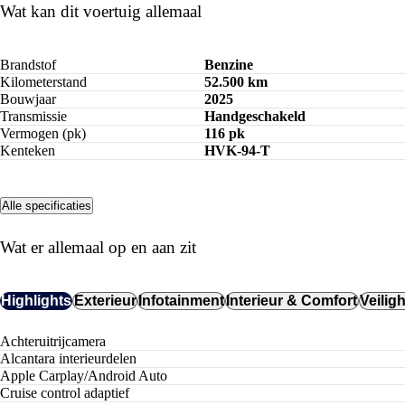
Wat kan dit voertuig allemaal
Brandstof
Benzine
Kilometerstand
52.500 km
Bouwjaar
2025
Transmissie
Handgeschakeld
Vermogen (pk)
116 pk
Kenteken
HVK-94-T
Alle specificaties
Wat er allemaal op en aan zit
Highlights
Exterieur
Infotainment
Interieur & Comfort
Veilig
achteruitrijcamera
alcantara interieurdelen
Apple Carplay/Android Auto
cruise control adaptief