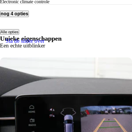
electronic climate controle
nog 4 opties
Alle opties
Unieke eigenschappen
Sla de slider over
Een echte uitblinker