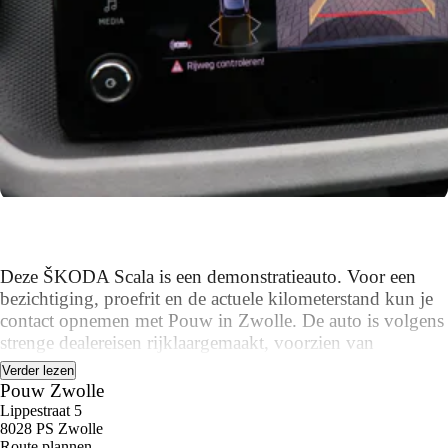
Deze ŠKODA Scala is een demonstratieauto. Voor een
bezichtiging, proefrit en de actuele kilometerstand kun je
contact opnemen met Pouw in Zwolle. De auto is volgens
strenge dealereisen rijklaargemaakt, voorzien van
fabrieksgarantie en hij wordt afgeleverd met een volle tank
achteruitrijcamera
Verder lezen
brandstof.
Pouw Zwolle
Lippestraat 5
8028 PS Zwolle
Pouw is voor jou het bekende gezicht van Volkswagen,
Route plannen