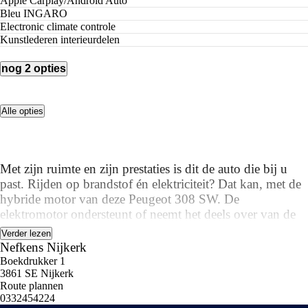
Apple Carplay/Android Auto
Bleu INGARO
electronic climate controle
kunstlederen interieurdelen
nog 2 opties
Alle opties
Met zijn ruimte en zijn prestaties is dit de auto die bij u
past. Rijden op brandstof én elektriciteit? Dat kan, met de
hybride motor van deze Peugeot 308 SW. De
elektromotor ondersteunt of neemt het deels over van de
brandstofmotor als dat uitkomt. Scheelt lekker in de
Verder lezen
kosten! Altijd een goede zitpositie bij iedere snelheid,
Nefkens Nijkerk
dankzij de sportstoelen. Verder is de Peugeot uitgerust
Boekdrukker 1
3861 SE Nijkerk
met: 17 inch lichtmetalen velgen, Full LED koplampen,
Route plannen
geluidsisolerende ramen, in delen neerklapbare
0332454224
achterbank, LED-achterlichten en verstelbare