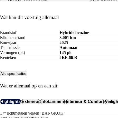
Private leasen vanaf
€ 585 p/maand
Bereken maandbedrag
Wat kan dit voertuig allemaal
Brandstof
Hybride benzine
Kilometerstand
8.001 km
Bouwjaar
2025
Transmissie
Automaat
Vermogen (pk)
145 pk
Kenteken
JKF-66-B
Alle specificaties
Wat er allemaal op en aan zit
Highlights
Exterieur
Infotainment
Interieur & Comfort
Veilig
17" lichtmetalen velgen ‘BANGKOK’