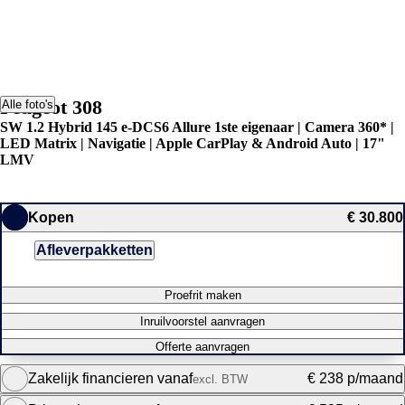
Peugeot 308
Alle foto's
SW 1.2 Hybrid 145 e-DCS6 Allure 1ste eigenaar | Camera 360* |
LED Matrix | Navigatie | Apple CarPlay & Android Auto | 17"
LMV
Kopen
€ 30.800
Afleverpakketten
Proefrit maken
Inruilvoorstel aanvragen
Offerte aanvragen
Zakelijk financieren vanaf
€ 238 p/maand
excl. BTW