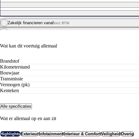
Zakelijk financieren vanaf
excl. BTW
Private leasen vanaf
Wat kan dit voertuig allemaal
Brandstof
Kilometerstand
Bouwjaar
Transmissie
Vermogen (pk)
Kenteken
Alle specificaties
Wat er allemaal op en aan zit
Highlights
Exterieur
Infotainment
Interieur & Comfort
Veiligheid
Overig