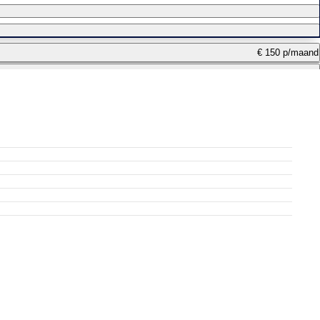
€ 150 p/maand
€ 1.089 p/maand