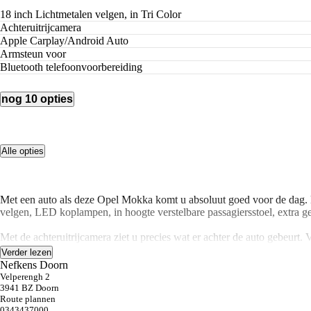
18 inch Lichtmetalen velgen, in Tri Color
achteruitrijcamera
Apple Carplay/Android Auto
armsteun voor
Bluetooth telefoonvoorbereiding
nog 10 opties
Alle opties
Met een auto als deze Opel Mokka komt u absoluut goed voor de dag. Hi
velgen, LED koplampen, in hoogte verstelbare passagiersstoel, extra ge
Met de achteruitrijcamera ziet u precies wat er achter de auto gebeurt
control. Het hoort bij een intelligente auto als deze dat hij zelf in st
Verder lezen
cruise control heeft een feilloos geheugen. Als u even vaart heeft gem
Nefkens Doorn
centrale deurvergrendeling met afstandsbediening.
Velperengh 2
3941 BZ Doorn
Route plannen
De geavanceerde technologie in deze Opel is in staat om onderweg het v
0343437000