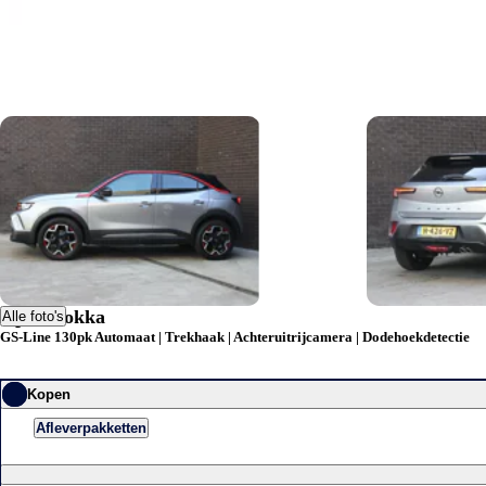
Opel Mokka
Alle foto's
GS-Line 130pk Automaat | Trekhaak | Achteruitrijcamera | Dodehoekdetectie
Kopen
Afleverpakketten