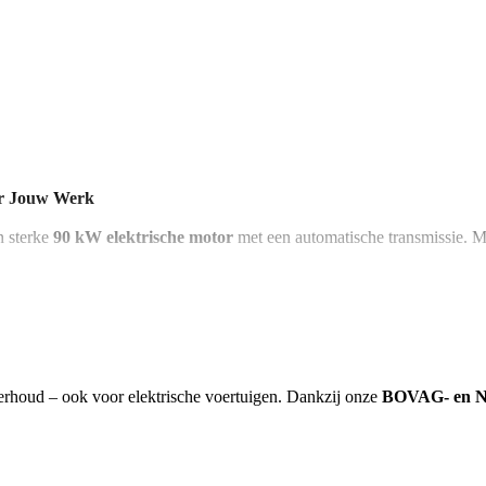
or Jouw Werk
n sterke
90 kW elektrische motor
met een automatische transmissie. M
 waardoor hij ideaal is voor het vervoeren en trekken van zware ladinge
ilig.
e uitstraling, perfect voor elke ondernemer die efficiënt en duurzaam wi
 staat klaar!
erhoud – ook voor elektrische voertuigen. Dankzij onze
BOVAG- en NA