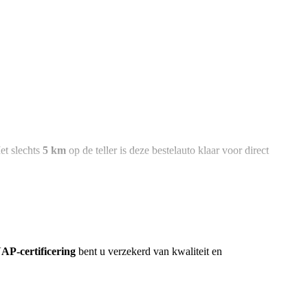
et slechts
5 km
op de teller is deze bestelauto klaar voor direct
n. Praktische features zoals
Apple CarPlay
en een
l rijden.
P-certificering
bent u verzekerd van kwaliteit en