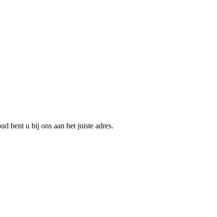
aler van Oost-Nederland –
bieden wij een ruim en actueel
en
Nissan Micra
.
 bent u bij ons aan het juiste adres.