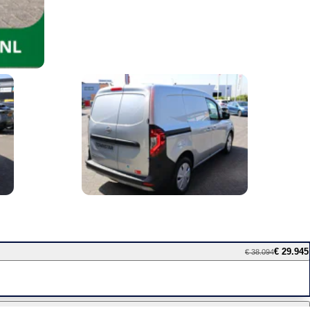
€ 29.945
€ 38.094