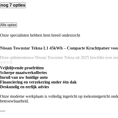
nog 7 opties
Alle opties
Onze specialisten hebben hem breed onderzocht
Nissan Townstar Tekna L1 45kWh – Compacte Krachtpatser vo
Deze splinternieuwe Nissan Townstar Tekna uit 2025 beschikt over ee
gebruik.
Vrijblijvende proefritten
De Townstar heeft een indrukwekkende
1500 kg geremde trekhaak
,
Scherpe maatwerkoffertes
achteruitrijcamera
maken het rijden en manoeuvreren eenvoudig en ve
Inruil van uw huidige auto
Financiering en verzekering onder één dak
De stijlvolle grijze kleur geeft deze compacte werkauto een professionel
Deskundig en eerlijk advies
📍
Bekijk ‘m snel bij Steza Zwolle B.V. – jouw nieuwe werkpartner
Onze moderne werkplaats is volledig ingericht op toekomstgericht ond
betrouwbaarheid.
----