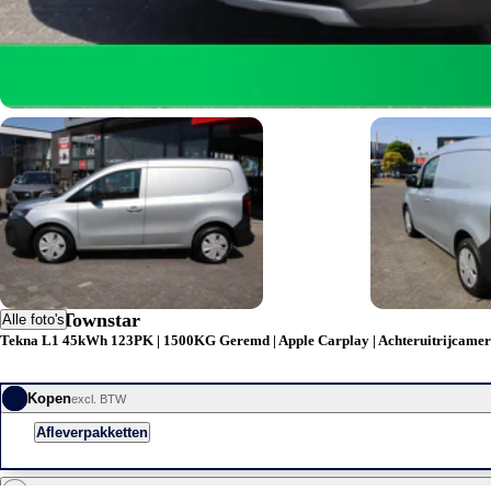
Nissan Townstar
Alle foto's
Tekna L1 45kWh 123PK | 1500KG Geremd | Apple Carplay | Achteruitrijcame
Kopen
excl. BTW
Afleverpakketten