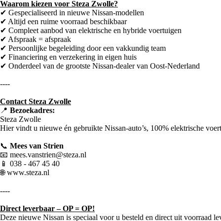
Waarom kiezen voor Steza Zwolle?
✔ Gespecialiseerd in nieuwe Nissan-modellen
Welkom bij Steza Zwolle – Dé Nissan-specialist van Oost-Nederla
✔ Altijd een ruime voorraad beschikbaar
Bent u op zoek naar een nieuwe Nissan? Dan bent u bij
Steza Zwolle
a
✔ Compleet aanbod van elektrische en hybride voertuigen
aanbod van nieuwe Nissan personenauto’s en bedrijfswagens, waaronde
✔ Afspraak = afspraak
✔ Persoonlijke begeleiding door een vakkundig team
Wij begeleiden u persoonlijk bij het vinden van een auto die perfect aan
✔ Financiering en verzekering in eigen huis
✔ Onderdeel van de grootste Nissan-dealer van Oost-Nederland
----
----
Onze service omvat onder meer:
Contact Steza Zwolle
📍
Bezoekadres:
Steza Zwolle
Hier vindt u nieuwe én gebruikte Nissan-auto’s, 100% elektrische voert
📞
Mees van Strien
📧 mees.vanstrien@steza.nl
📱 038 - 467 45 40
🌐 www.steza.nl
----
Direct leverbaar – OP = OP!
Deze nieuwe Nissan is speciaal voor u besteld en direct uit voorraad le