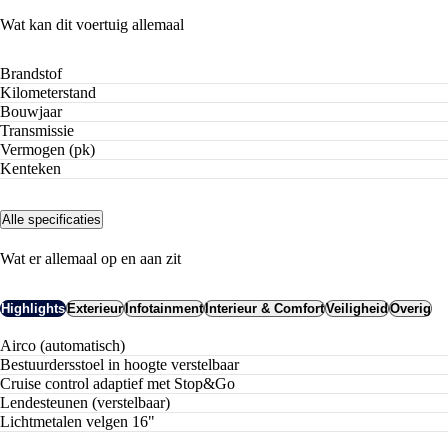
Zakelijk financieren vanaf
excl. BTW
Wat kan dit voertuig allemaal
Brandstof
Kilometerstand
Bouwjaar
Transmissie
Vermogen (pk)
Kenteken
Alle specificaties
Wat er allemaal op en aan zit
Highlights
Exterieur
Infotainment
Interieur & Comfort
Veiligheid
Overig
airco (automatisch)
bestuurdersstoel in hoogte verstelbaar
cruise control adaptief met Stop&Go
lendesteunen (verstelbaar)
lichtmetalen velgen 16"