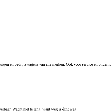
nd
an het juiste adres. Als onderdeel van
Steza – de grootste Nissan-de
r de nieuwste elektrische en hybride modellen zoals de
Nissan Ariya
sluit op uw wensen en rijstijl.
uigen en bedrijfswagens van alle merken. Ook voor service en onderhoud
verbaar. Wacht niet te lang, want weg is écht weg!