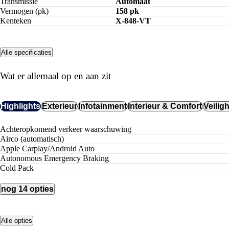
Transmissie
Automaat
Vermogen (pk)
158 pk
Kenteken
X-848-VT
Alle specificaties
Wat er allemaal op en aan zit
Highlights
Exterieur
Infotainment
Interieur & Comfort
Veilig
achteropkomend verkeer waarschuwing
airco (automatisch)
Apple Carplay/Android Auto
Autonomous Emergency Braking
Cold Pack
nog 14 opties
Alle opties