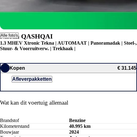
Nissan QASHQAI
Alle foto's
1.3 MHEV Xtronic Tekna | AUTOMAAT | Panoramadak | Stoel-,
Stuur- & Voorruitverw. | Trekhaak |
Kopen
€ 31.145
Afleverpakketten
Wat kan dit voertuig allemaal
Brandstof
Benzine
Kilometerstand
40.995 km
Bouwjaar
2024