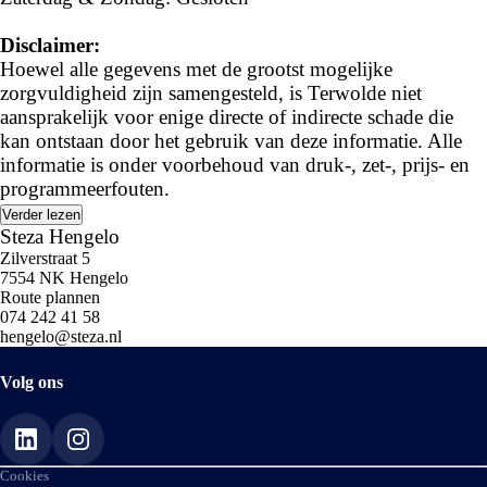
----
Disclaimer:
Over Terwolde Hengelo
Hoewel alle gegevens met de grootst mogelijke
Terwolde is een vertrouwde naam in Noord- en Oost-
zorgvuldigheid zijn samengesteld, is Terwolde niet
Nederland en staat bekend om kwaliteit, service en
aansprakelijk voor enige directe of indirecte schade die
duidelijke afspraken. Vanuit onze vestiging in
Hengelo
kan ontstaan door het gebruik van deze informatie. Alle
bieden wij een breed en actueel
occasionaanbod in
informatie is onder voorbehoud van druk-, zet-, prijs- en
diverse prijsklassen
, zorgvuldig geselecteerd op kwaliteit
programmeerfouten.
en betrouwbaarheid.
Verder lezen
Steza Hengelo
Wij begeleiden u persoonlijk bij het vinden van een
Zilverstraat 5
7554 NK Hengelo
occasion die past bij uw
wensen, rijgedrag en budget
.
Route plannen
074 242 41 58
----
hengelo@steza.nl
Wat mag u van ons verwachten?
Volg ons
✔ Vrijblijvende proefrit
✔ Inruil van uw huidige auto
✔ Maatwerkoffertes
✔ Financiering en verzekering
Cookies