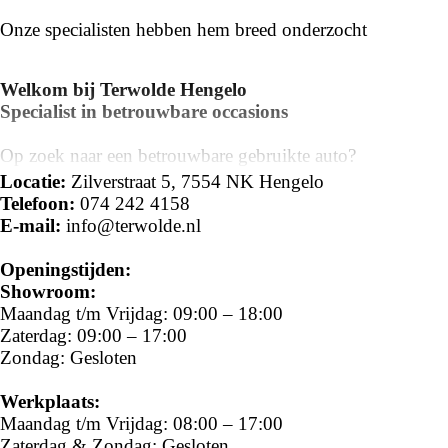
Onze specialisten hebben hem breed onderzocht
Welkom bij Terwolde Hengelo
Specialist in betrouwbare occasions
Op zoek naar een betrouwbare gebruikte auto?
Bij
Terwolde Hengelo
vindt u een zorgvuldig
Locatie:
Zilverstraat 5, 7554 NK Hengelo
geselecteerd en gevarieerd aanbod
occasions van alle
Telefoon:
074 242 4158
merken
– van compacte stadsauto’s tot ruime
E-mail:
info@terwolde.nl
gezinswagens en elektrische voertuigen.
Openingstijden:
----
Showroom:
Maandag t/m Vrijdag: 09:00 – 18:00
Meer weten of proefrijden?
Zaterdag: 09:00 – 17:00
📍 Bezoek onze occasionafdeling in
Hengelo
Zondag: Gesloten
🌐 Bekijk het actuele aanbod op
www.terwolde.nl
📞 Neem gerust contact met ons op – wij helpen u graag
Werkplaats:
verder
Maandag t/m Vrijdag: 08:00 – 17:00
Zaterdag & Zondag: Gesloten