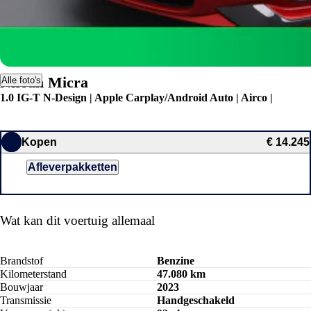
Nissan Micra
Alle foto's
1.0 IG-T N-Design | Apple Carplay/Android Auto | Airco |
Kopen
€ 14.245
Afleverpakketten
Wat kan dit voertuig allemaal
Brandstof
Benzine
Kilometerstand
47.080 km
Bouwjaar
2023
Transmissie
Handgeschakeld