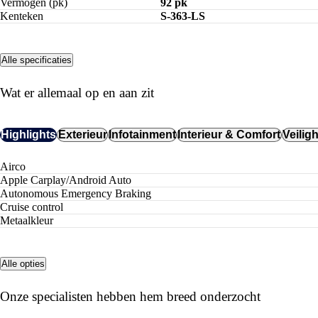
Vermogen (pk)
92 pk
Kenteken
S-363-LS
Alle specificaties
Wat er allemaal op en aan zit
Highlights
Exterieur
Infotainment
Interieur & Comfort
Veilig
airco
Apple Carplay/Android Auto
Autonomous Emergency Braking
cruise control
metaalkleur
Alle opties
Onze specialisten hebben hem breed onderzocht