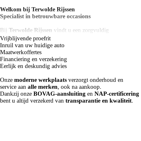
Welkom bij Terwolde Rijssen
Specialist in betrouwbare occasions
Bij
Terwolde Rijssen
vindt u een zorgvuldig
samengesteld aanbod van
gebruikte personenauto’s en
Vrijblijvende proefrit
bedrijfswagens van alle merken
.
Inruil van uw huidige auto
Of u nu zoekt naar een compacte stadsauto, een ruime
Maatwerkoffertes
gezinswagen of een elektrische occasion – wij helpen u
Financiering en verzekering
graag bij het maken van de juiste keuze.
Eerlijk en deskundig advies
----
Onze
moderne werkplaats
verzorgt onderhoud en
service aan
alle merken
, ook na aankoop.
Meer weten of een proefrit plannen?
Dankzij onze
BOVAG-aansluiting
en
NAP-certificering
📍 Bezoek onze showroom in
Rijssen
bent u altijd verzekerd van
transparantie en kwaliteit
.
🌐 Bekijk het actuele aanbod op
www.terwolde.nl
📞 Bel ons via
0548 – 514 414
📧 Mail ons:
rijssen@terwolde.nl
Wij begeleiden u persoonlijk bij het vinden van de
juiste