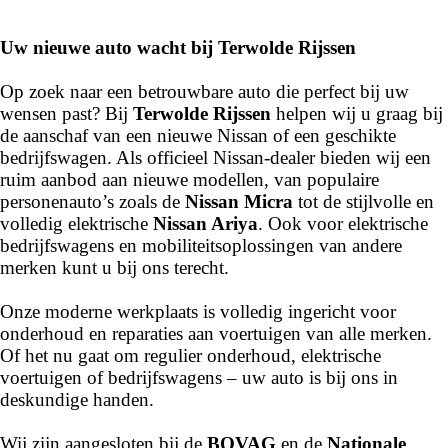
occasion
die bij uw wensen en budget past.
----
Uw nieuwe auto wacht bij Terwolde Rijssen
Waarom kiezen voor Terwolde Rijssen?
Op zoek naar een betrouwbare auto die perfect bij uw
✅ Breed aanbod occasions van álle merken
wensen past? Bij
Terwolde Rijssen
helpen wij u graag bij
✅ Streng geselecteerde, betrouwbare auto’s
de aanschaf van een nieuwe Nissan of een geschikte
✅ Afspraak = afspraak
bedrijfswagen. Als officieel Nissan-dealer bieden wij een
✅ Persoonlijk en transparant advies
ruim aanbod aan nieuwe modellen, van populaire
✅ Financiering & verzekering in eigen huis
personenauto’s zoals de
Nissan Micra
tot de stijlvolle en
✅ Vakkundig onderhoud in eigen werkplaats
volledig elektrische
Nissan Ariya
. Ook voor elektrische
✅ BOVAG-garantie & NAP-certificering
bedrijfswagens en mobiliteitsoplossingen van andere
✅ Onderdeel van een betrouwbare dealerorganisatie
merken kunt u bij ons terecht.
----
Onze moderne werkplaats is volledig ingericht voor
onderhoud en reparaties aan voertuigen van alle merken.
Onze services
Of het nu gaat om regulier onderhoud, elektrische
Naast verkoop staan wij ook voor u klaar met:
voertuigen of bedrijfswagens – uw auto is bij ons in
deskundige handen.
Wij zijn aangesloten bij de
BOVAG
en de
Nationale