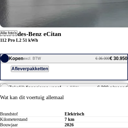
Mercedes-Benz eCitan
Alle foto's
112 Pro L2 51 kWh
Kopen
€ 30.950
excl. BTW
€ 36.000
Afleverpakketten
Zakelijk financieren vanaf
€ 290 p/maand
excl. BTW
Wat kan dit voertuig allemaal
Brandstof
Elektrisch
Kilometerstand
7 km
Bouwjaar
2026