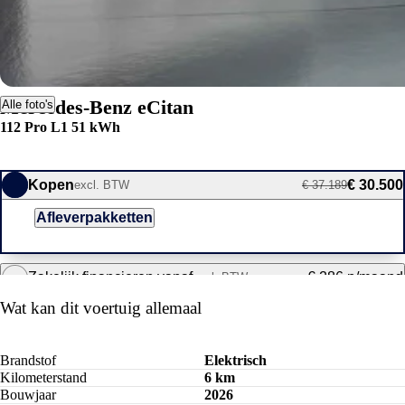
Mercedes-Benz eCitan
Alle foto's
112 Pro L1 51 kWh
Kopen
€ 30.500
excl. BTW
€ 37.189
Afleverpakketten
Zakelijk financieren vanaf
€ 286 p/maand
excl. BTW
Wat kan dit voertuig allemaal
Brandstof
Elektrisch
Kilometerstand
6 km
Bouwjaar
2026