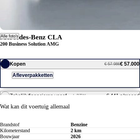
Mercedes-Benz CLA
Alle foto's
200 Business Solution AMG
Kopen
€ 57.000
€ 57.986
Afleverpakketten
Zakelijk financieren vanaf
€ 441 p/maand
excl. BTW
Wat kan dit voertuig allemaal
Brandstof
Benzine
Kilometerstand
2 km
Bouwjaar
2026