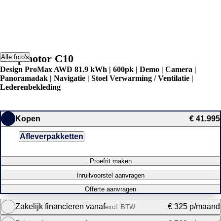
Leapmotor C10
Alle foto's
Design ProMax AWD 81.9 kWh | 600pk | Demo | Camera |
Panoramadak | Navigatie | Stoel Verwarming / Ventilatie |
Lederenbekleding
Kopen
€ 41.995
Afleverpakketten
Proefrit maken
Inruilvoorstel aanvragen
Offerte aanvragen
Zakelijk financieren vanaf
€ 325 p/maand
excl. BTW