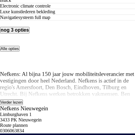
Black
electronic climate controle
luxe kunstlederen bekleding
navigatiesysteem full map
nog 3 opties
Alle opties
Nefkens: Al bijna 150 jaar jouw mobiliteitsleverancier met
vestigingen door heel Nederland. Nefkens is actief in de
regio's Amersfoort, Den Bosch, Eindhoven, Tilburg en
Utrecht. Bij Nefkens werken betrokken vakmensen. Ben
jij op zoek naar een nieuwe Peugeot, Citroën, DS
Verder lezen
Automobiles, Opel, Alfa Romeo, Abarth, Fiat, Jeep,
Nefkens Nieuwegein
Lancia, Leapmotor of een gebruikte auto? Wij staan voor
Limburghaven 1
3433 PK Nieuwegein
je klaar om je snel en vakkundig op weg te helpen.
Route plannen
0306063834
Van harte welkom!