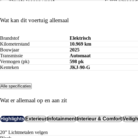
Private leasen vanaf
€ 769 p/maand
Bereken maandbedrag
Wat kan dit voertuig allemaal
Brandstof
Elektrisch
Kilometerstand
10.969 km
Bouwjaar
2025
Transmissie
Automaat
Vermogen (pk)
598 pk
Kenteken
JKJ-90-G
Alle specificaties
Wat er allemaal op en aan zit
Highlights
Exterieur
Infotainment
Interieur & Comfort
Veilig
20” Lichtmetalen velgen