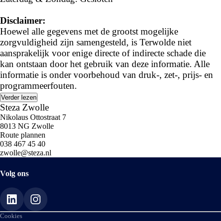
----
Disclaimer:
Hoewel alle gegevens met de grootst mogelijke
Waarom kiezen voor een occasion bij Terwolde Zwolle?
zorgvuldigheid zijn samengesteld, is Terwolde niet
✔ Ruime keuze in jonge en betrouwbare occasions
aansprakelijk voor enige directe of indirecte schade die
✔ 100% gecontroleerde voertuigen, rijklaar afgeleverd
kan ontstaan door het gebruik van deze informatie. Alle
✔ Elektrisch, hybride, benzine en diesel beschikbaar
informatie is onder voorbehoud van druk-, zet-, prijs- en
programmeerfouten.
✔
BOVAG-garantie
en
Nationale Auto Pas
✔ Eerlijk inruilvoorstel voor uw huidige auto
Verder lezen
Steza Zwolle
✔ Financiering en verzekering in eigen huis geregeld
Nikolaus Ottostraat 7
✔ Persoonlijke begeleiding door een ervaren
8013 NG Zwolle
verkoopadviseur
Route plannen
038 467 45 40
----
zwolle@steza.nl
Onze diensten voor occasionklanten
Volg ons
✔ Vrijblijvende proefrit mogelijk
✔ Scherpe offertes – met of zonder inruil
✔ Snelle beschikbaarheid: direct uit voorraad leverbaar
Cookies
✔ Transparant onderhoudsverleden