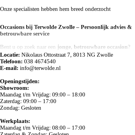
Onze specialisten hebben hem breed onderzocht
Occasions bij Terwolde Zwolle – Persoonlijk advies &
betrouwbare service
Bent u op zoek naar een
jonge, betrouwbare occasion
?
Bij
Terwolde Zwolle
vindt u een zorgvuldig geselecteerd
Locatie:
Nikolaus Ottostraat 7, 8013 NG Zwolle
aanbod van
gebruikte Nissan- en Mitsubishi-auto’s
,
Telefoon:
038 4674540
bedrijfswagens én occasions van andere merken, inclusief
E-mail:
info@terwolde.nl
elektrische en hybride modellen
.
Openingstijden:
Elk voertuig is
grondig gecontroleerd, rijklaar gemaakt
Showroom:
en voorzien van duidelijke garantievoorwaarden.
Maandag t/m Vrijdag: 09:00 – 18:00
Zaterdag: 09:00 – 17:00
Als onderdeel van Terwolde – de grootste
Nissan- en
Zondag: Gesloten
Mitsubishi-dealer in Oost-Nederland
– combineren wij
merkexpertise
met persoonlijke service. Onze adviseurs
Werkplaats:
begeleiden u graag van
oriëntatie tot aflevering – én
Maandag t/m Vrijdag: 08:00 – 17:00
daarna
.
Zaterdag & Zondag: Gesloten