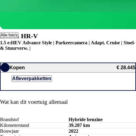
Honda HR-V
Alle foto's
1.5 e:HEV Advance Style | Parkeercamera | Adapt. Cruise | Stoel-
& Stuurverw. |
Kopen
€ 28.445
Afleverpakketten
Wat kan dit voertuig allemaal
Brandstof
Hybride benzine
Kilometerstand
39.287 km
Bouwjaar
2022