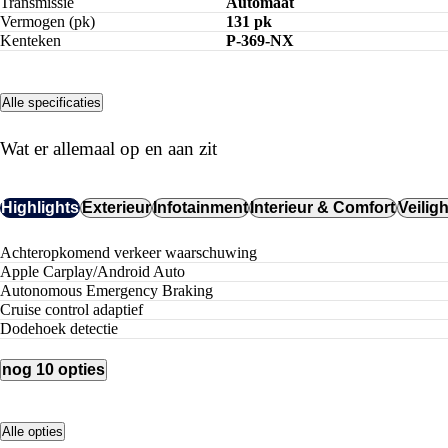
Transmissie
Automaat
Vermogen (pk)
131 pk
Kenteken
P-369-NX
Alle specificaties
Wat er allemaal op en aan zit
Highlights
Exterieur
Infotainment
Interieur & Comfort
Veilig
achteropkomend verkeer waarschuwing
Apple Carplay/Android Auto
Autonomous Emergency Braking
cruise control adaptief
dodehoek detectie
nog 10 opties
Alle opties