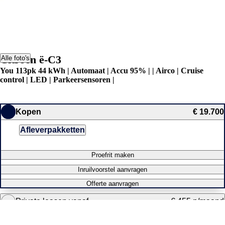
Citroën ë-C3
Alle foto's
You 113pk 44 kWh | Automaat | Accu 95% | | Airco | Cruise
control | LED | Parkeersensoren |
Kopen
€ 19.700
Afleverpakketten
Proefrit maken
Inruilvoorstel aanvragen
Offerte aanvragen
Private leasen vanaf
€ 455 p/maand