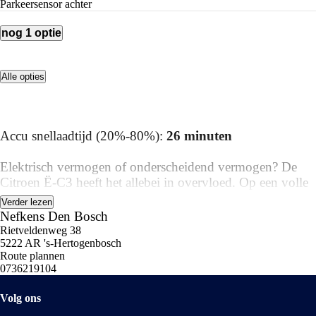
parkeersensor achter
nog 1 optie
Alle opties
Accu snellaadtijd (20%-80%):
26 minuten
Elektrisch vermogen of onderscheidend vermogen? De
Citroen Ë-C3 heeft het allebei in overvloed. Op een volle
acculading kan deze auto de gebruikelijke dagelijkse ritten
Verder lezen
allemaal maken. Het opladen gaat eenvoudig aan een
Nefkens Den Bosch
openbare laadpaal of aan uw eigen oplaadpunt thuis. Deze
Rietveldenweg 38
5222 AR 's-Hertogenbosch
auto uit 2025 heeft nauwelijks gereden, met een tellerstand
Route plannen
van slechts 6023 kilometer. Natuurlijk behoren LED
0736219104
koplampen, dakspoiler, neerklapbare achterbank en LED-
achterlichten ook tot de uitrusting van deze complete auto.
Volg ons