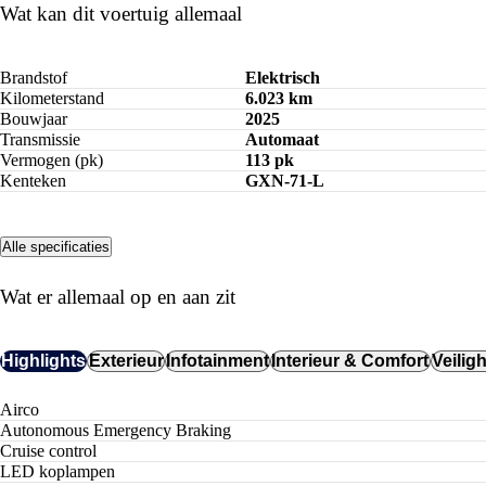
Bereken maandbedrag
Wat kan dit voertuig allemaal
Brandstof
Elektrisch
Kilometerstand
6.023 km
Bouwjaar
2025
Transmissie
Automaat
Vermogen (pk)
113 pk
Kenteken
GXN-71-L
Alle specificaties
Wat er allemaal op en aan zit
Highlights
Exterieur
Infotainment
Interieur & Comfort
Veilig
airco
Autonomous Emergency Braking
cruise control
LED koplampen