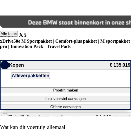
BMW X5
Alle foto's
xDrive50e M Sportpakket | Comfort-plus pakket | M sportpakket
pro | Innovation Pack | Travel Pack
Kopen
€ 135.019
Afleverpakketten
Proefrit maken
Inruilvoorstel aanvragen
Offerte aanvragen
Zakelijk financieren vanaf
€ 1.045 p/maand
excl. BTW
Wat kan dit voertuig allemaal