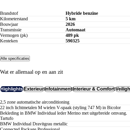
Brandstof
Hybride benzine
Kilometerstand
5 km
Bouwjaar
2026
Transmissie
Automaat
Vermogen (pk)
489 pk
Kenteken
590325
Alle specificaties
Wat er allemaal op en aan zit
Highlights
Exterieur
Infotainment
Interieur & Comfort
Veilig
2,5 zone automatische airconditioning
22 inch lichtmetalen M wielen V-spaak (styling 747 M) in Bicolor
Bekleding in BMW Individual leder Merino met uitgebreide omvang.
Tartufo
BMW Individual Dravitgrau metallic
Connected Package Professional