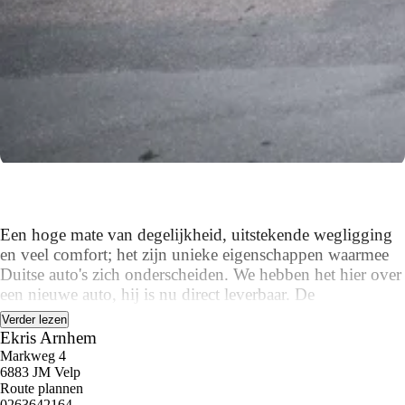
Een hoge mate van degelijkheid, uitstekende wegligging
en veel comfort; het zijn unieke eigenschappen waarmee
Duitse auto's zich onderscheiden. We hebben het hier over
een nieuwe auto, hij is nu direct leverbaar. De
elektromotor zorgt voor snel en traploos optrekken bij
Verder lezen
ieder stoplicht. Een van de vele voordelen van deze
Ekris Arnhem
hybride auto. Laat de zon maar schijnen door het
Markweg 4
6883 JM Velp
elektrisch bediende glazen panorama dak en hou een
Route plannen
handje over dankzij de elektrisch bedienbare achterklep.
0263642164