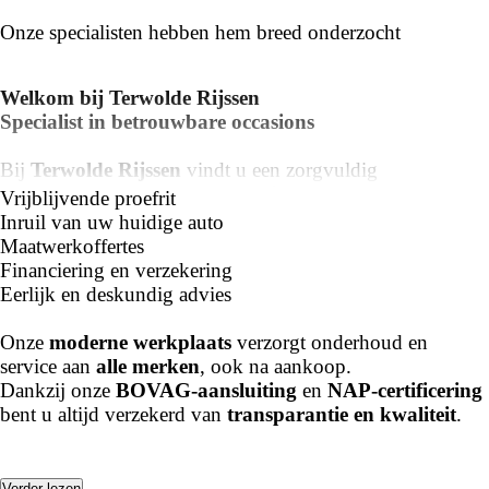
Onze specialisten hebben hem breed onderzocht
Welkom bij Terwolde Rijssen
Specialist in betrouwbare occasions
Bij
Terwolde Rijssen
vindt u een zorgvuldig
samengesteld aanbod van
gebruikte personenauto’s en
Vrijblijvende proefrit
bedrijfswagens van alle merken
.
Inruil van uw huidige auto
Of u nu zoekt naar een compacte stadsauto, een ruime
Maatwerkoffertes
gezinswagen of een elektrische occasion – wij helpen u
Financiering en verzekering
graag bij het maken van de juiste keuze.
Eerlijk en deskundig advies
----
Onze
moderne werkplaats
verzorgt onderhoud en
service aan
alle merken
, ook na aankoop.
Meer weten of een proefrit plannen?
Dankzij onze
BOVAG-aansluiting
en
NAP-certificering
📍 Bezoek onze showroom in
Rijssen
bent u altijd verzekerd van
transparantie en kwaliteit
.
🌐 Bekijk het actuele aanbod op
www.terwolde.nl
📞 Bel ons via
0548 – 514 414
📧 Mail ons:
rijssen@terwolde.nl
Verder lezen