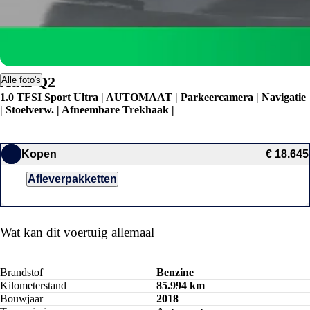
Audi Q2
Alle foto's
1.0 TFSI Sport Ultra | AUTOMAAT | Parkeercamera | Navigatie
| Stoelverw. | Afneembare Trekhaak |
Kopen
€ 18.645
Afleverpakketten
Wat kan dit voertuig allemaal
Brandstof
Benzine
Kilometerstand
85.994 km
Bouwjaar
2018