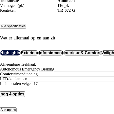
Transmissie
Automaat
Vermogen (pk)
116 pk
Kenteken
TR-072-G
Alle specificaties
Wat er allemaal op en aan zit
Highlights
Exterieur
Infotainment
Interieur & Comfort
Veilig
Afneembare Trekhaak
Autonomous Emergency Braking
Comfortairconditioning
LED-koplampen
lichtmetalen velgen 17"
nog 4 opties
Alle opties